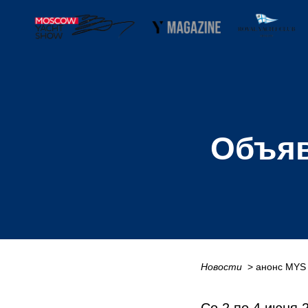
Объяв
Новости
_
> анонс MYS