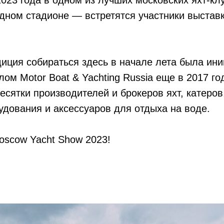
2023 года в одном из лучших московских яхт-кл
одном стадионе — встретятся участники выстав
иция собираться здесь в начале лета была ин
м Motor Boat & Yachting Russia еще в 2017 году
сятки производителей и брокеров яхт, катеров
удования и аксессуаров для отдыха на воде.
oscow Yacht Show 2023!