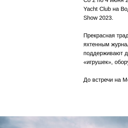
Со 2 по 4 июня 
Yacht Club на В
Show 2023.
Прекрасная трад
яхтенным журнало
поддерживают де
«игрушек», обор
До встречи на M