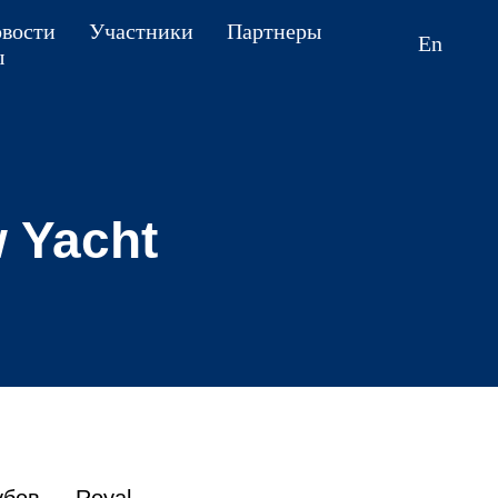
вости
Участники
Партнеры
En
ы
 Yacht