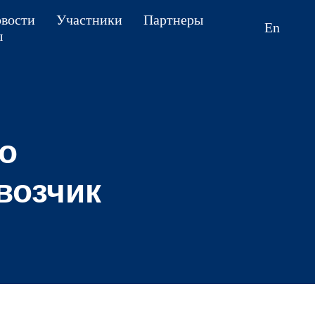
вости
Участники
Партнеры
En
ы
о
возчик