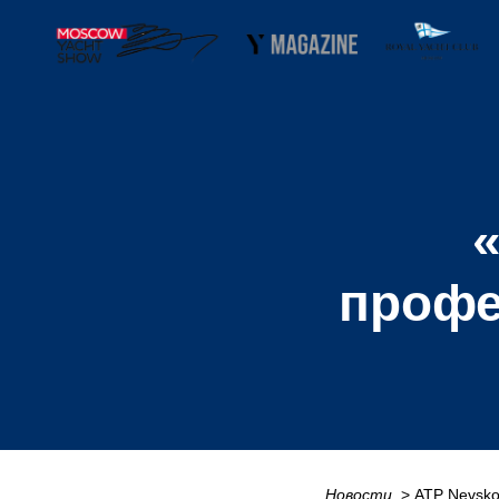
профе
Новости
_
> ATP Nevsk