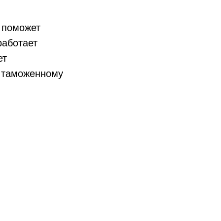
 поможет
работает
ет
о таможенному