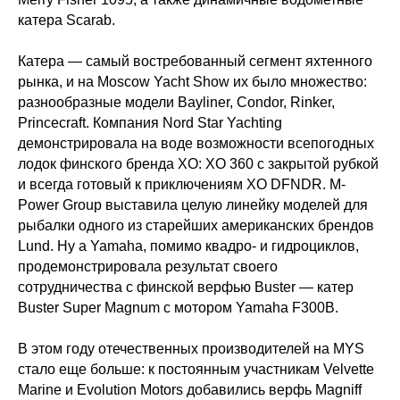
катера Scarab.
Катера — самый востребованный сегмент яхтенного
рынка, и на Moscow Yacht Show их было множество:
разнообразные модели Bayliner, Condor, Rinker,
Princecraft. Компания Nord Star Yachting
демонстрировала на воде возможности всепогодных
лодок финского бренда XO: XO 360 с закрытой рубкой
и всегда готовый к приключениям XO DFNDR. M-
Power Group выставила целую линейку моделей для
рыбалки одного из старейших американских брендов
Lund. Ну а Yamaha, помимо квадро- и гидроциклов,
продемонстрировала результат своего
сотрудничества с финской верфью Buster — катер
Buster Super Magnum с мотором Yamaha F300B.
В этом году отечественных производителей на MYS
стало еще больше: к постоянным участникам Velvette
Marinе и Evolution Motors добавились верфь Magniff