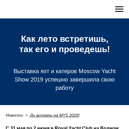
Как лето встретишь,
так его и проведешь!
Выставка яхт и катеров Moscow Yacht
Show 2019 успешно завершила свою
работу
Новости
_
>
_
До встречи на MYS 2020!
С 31 мая по 2 июня в Royal Yacht Club на Водном