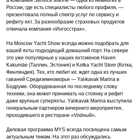
а компания Serivice Marine — одна из немногих в
России, где есть специалисты любого профиля, —
презентовала полный спектр услуг по сервису и
рефиту яхт. За разнообразие страховых продуктов
отвечала компания «Ингосстрах».
На Moscow Yacht Show всегда можно подобрать для
вашей яхты подходящий домашний порт. На севере
это уже популярные у наших яхтсменов Haven
Kakumäe (Таллин, Эстония) и Kotka Yacht Store (Котка,
Финляндия). Тех, кто любит юг, ждет одна из лучших
гаваней Средиземноморья — Yalıkavak Marina в
Бодруме. Оборудованная по последнему слову
техники, она может принимать на стоянку и рефит
даже крупные суперяхты. Yalıkavak Marina выступила
генеральным партнером вечернего мероприятия,
проходившего в ресторане «Vodный».
Деловая программа MYS всегда посвящена самым
актуальным темам. На этот раз обсуждались