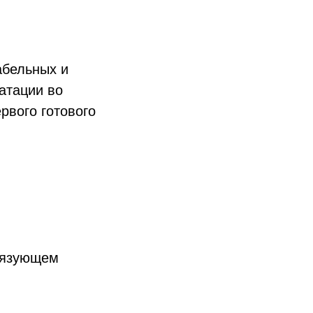
абельных и
атации во
рвого готового
.
связующем