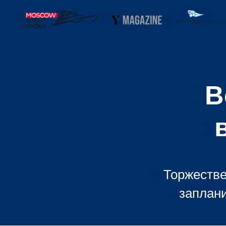
В
Торжестве
заплани