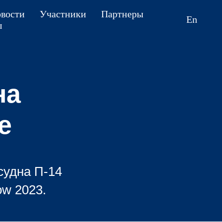
вости
Участники
Партнеры
En
ы
на
е
судна П-14
ow 2023.