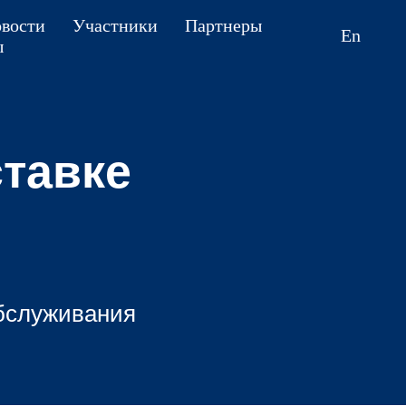
вости
Участники
Партнеры
En
ы
ставке
обслуживания