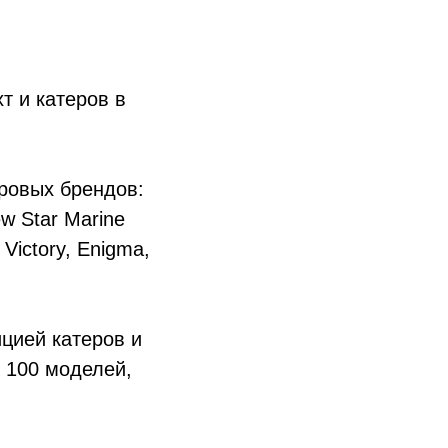
т и катеров в
ровых брендов:
ew Star Marine
Victory, Enigma,
цией катеров и
е 100 моделей,