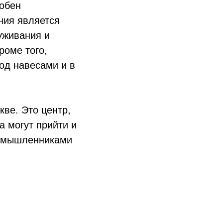
собен
ния является
уживания и
роме того,
од навесами и в
кве. Это центр,
а могут прийти и
номышленниками