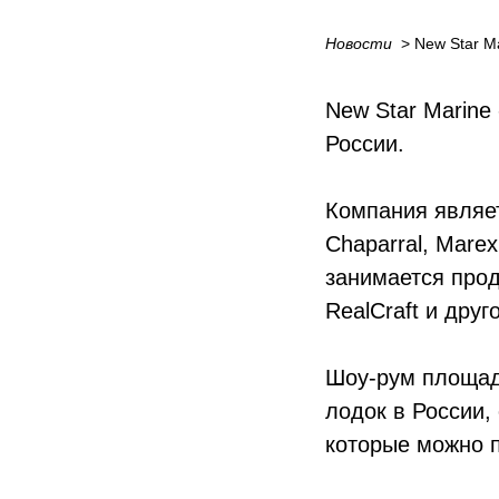
Новости
_
> New Star M
New Star Marine
России.
Компания являе
Chaparral, Marex
занимается прод
RealCraft и друг
Шоу-рум площадь
лодок в России,
которые можно п