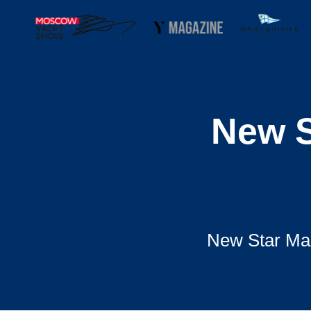
New S
New Star Ma