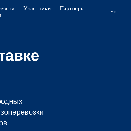
вости
Участники
Партнеры
En
ы
тавке
родных
узоперевозки
ов.