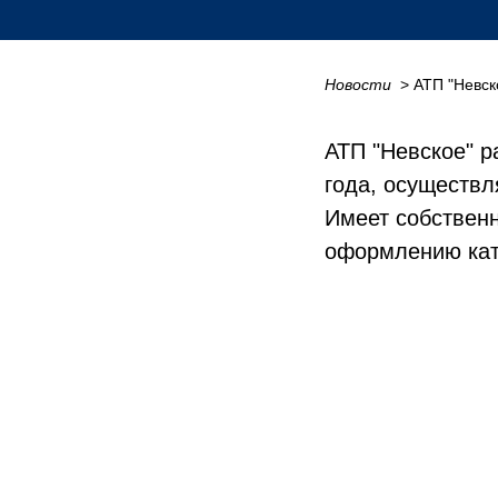
Новости
_
> АТП "Невс
АТП "Невское" р
года, осуществл
Имеет собственн
оформлению кате