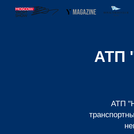
АТП 
АТП "
транспортны
не