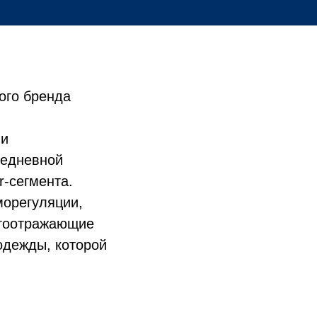
ого бренда
ии
седневной
r-сегмента.
морегуляции,
етоотражающие
одежды, которой