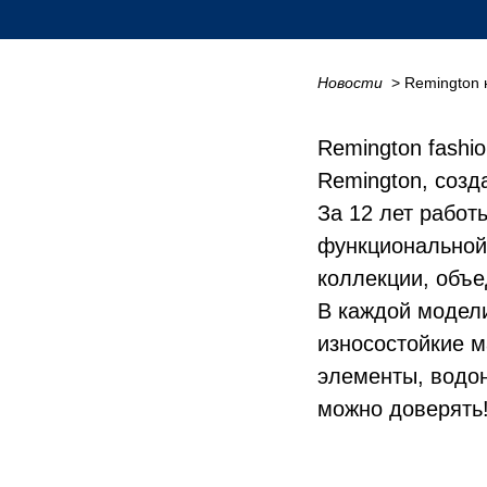
Новости
_
> Remington
Remington fashi
Remington, созд
За 12 лет работ
функциональной 
коллекции, объе
В каждой модел
износостойкие 
элементы, водон
можно доверять