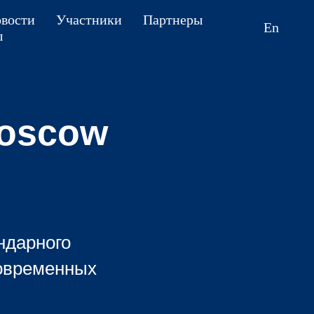
вости
Участники
Партнеры
En
ы
Moscow
ндарного
современных