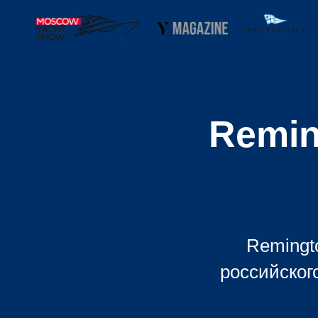
Remin
Remingt
российског